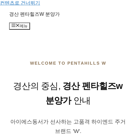
컨텐츠로 건너뛰기
경산 펜타힐즈W 분양가
메뉴
WELCOME TO PENTAHILLS W
경산의 중심,
경산 펜타힐즈w
분양가
안내
아이에스동서가 선사하는 고품격 하이엔드 주거
브랜드 'W'.