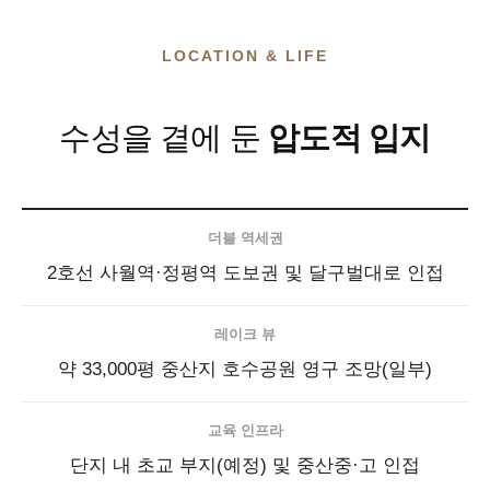
LOCATION & LIFE
수성을 곁에 둔
압도적 입지
더블 역세권
2호선 사월역·정평역 도보권 및 달구벌대로 인접
레이크 뷰
약 33,000평 중산지 호수공원 영구 조망(일부)
교육 인프라
단지 내 초교 부지(예정) 및 중산중·고 인접